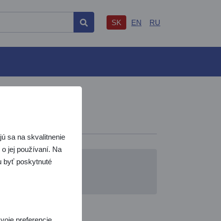
SK
EN
RU
Hľadať
B
ú sa na skvalitnenie
o jej používaní. Na
žu byť poskytnuté
voje preferencie.