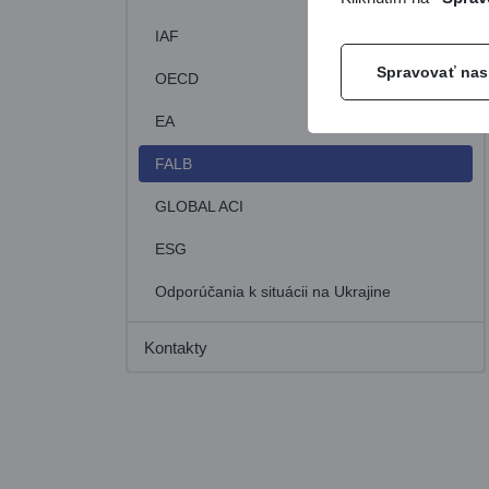
IAF
Spravovať nas
OECD
EA
FALB
GLOBAL ACI
ESG
Odporúčania k situácii na Ukrajine
Kontakty