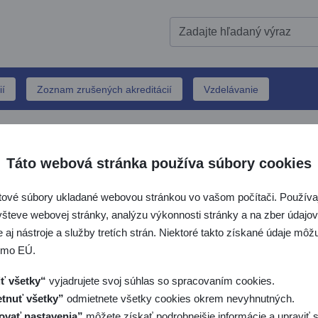
ií
Zoznam zrušených akreditácií
Vzdelávanie
FALB
Táto webová stránka používa súbory cookies
Domovská stránka SNAS
Medzinárodná spolupráca
FAL
riť / zatvoriť menu - O nás
tové súbory ukladané webovou stránkou vo vašom počítači. Používaj
všteve webovej stránky, analýzu výkonnosti stránky a na zber údajov 
riť / zatvoriť menu - Akreditácia
 aj nástroje a služby tretích strán. Niektoré takto získané údaje mô
SNAS JE RIADNYM ČLENOM FALB
imo EÚ.
riť / zatvoriť menu - SLP
RE-EVALUÁCIA FALB
ť všetky“
vyjadrujete svoj súhlas so spracovaním cookies.
riť / zatvoriť menu - Medzinárodná spolupráca
tnuť všetky”
odmietnete všetky cookies okrem nevyhnutných.
ovať nastavenia”
môžete získať podrobnejšie informácie a upraviť s