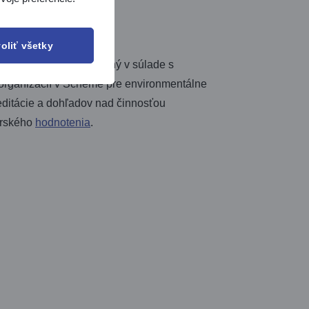
oliť všetky
2002. FALB bol zriadený v súlade s
organizácií v Schéme pre environmentálne
ditácie a dohľadov nad činnosťou
erského
hodnotenia
.