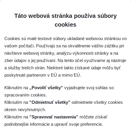
OVEROVANIE DODRŽIAVANIA ZÁSAD SLP
AKREDITOVANÉ SUBJEKTY NA WEBOVEJ STRÁNKE
Táto webová stránka používa súbory
POSUDZOVATELIA SNAS
cookies
VYBAVOVANIE SŤAŽNOSTÍ
Cookies sú malé textové súbory ukladané webovou stránkou vo
VZDELÁVANIE
vašom počítači. Používajú sa na skvalitnenie vášho zážitku pri
návšteve webovej stránky, analýzu výkonnosti stránky a na
zber údajov o jej používaní. Na tento účel využívame aj nástroje
Otázky a odpovede
a služby tretích strán. Niektoré takto získané údaje môžu byť
poskytnuté partnerom v EÚ a mimo EÚ.
Ponúkame Vám odpovede na najčastejšie kladené otázky
týkajúce sa akreditácie a súvisiacich činností.
Kliknutím na
„Povoliť všetky“
vyjadrujete svoj súhlas so
Každá z nižšie uvedených tém obsahuje niekoľko otázok,
spracovaním cookies.
na ktoré Vám súčasne poskytneme príslušné odpovede.
Kliknutím na
“Odmietnuť všetky”
odmietnete všetky cookies
okrem nevyhnutných.
Kliknutím na
“Spravovať nastavenia”
môžete získať
Akreditácia
podrobnejšie informácie a upraviť svoje preferencie.