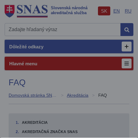
Slovenská národná
SK
EN
RU
akreditačná služba
Hľad
Dôležité odkazy
Otvor
Hlavné menu
FAQ
Domovská stránka SNAS
Akreditácia
FAQ
AKREDITÁCIA
AKREDITAČNÁ ZNAČKA SNAS