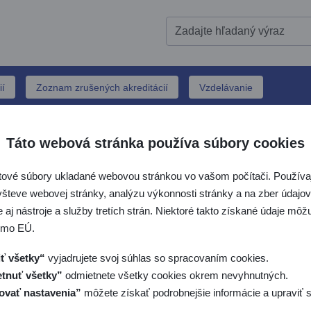
ií
Zoznam zrušených akreditácií
Vzdelávanie
Cenník služieb SNAS
Táto webová stránka používa súbory cookies
Domovská stránka SNAS
Akreditácia
Cenník služieb SNA
tové súbory ukladané webovou stránkou vo vašom počítači. Používaj
riť / zatvoriť menu - O nás
všteve webovej stránky, analýzu výkonnosti stránky a na zber údajov 
 aj nástroje a služby tretích strán. Niektoré takto získané údaje mô
riť / zatvoriť menu - Akreditácia
Cenník služieb SNAS platný od 1
imo EÚ.
ť všetky“
vyjadrujete svoj súhlas so spracovaním cookies.
tnuť všetky”
odmietnete všetky cookies okrem nevyhnutných.
Slovenská národná akreditačná služba si Vám dovoľuje oz
ovať nastavenia”
môžete získať podrobnejšie informácie a upraviť s
Cenník služieb SNAS, s účinnosťou od 01.01.2025.