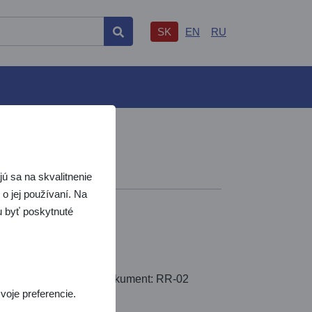
SK
EN
RU
Hľadať
S
ú sa na skvalitnenie
o jej používaní. Na
žu byť poskytnuté
.1.2025
námiť, že bol vydaný dokument: RR-02
voje preferencie.