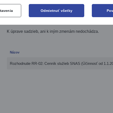
Dôvodom zmeny Cenníka služieb SNAS sú nové služby v obla
tavenia
Odmietnuť všetky
Pov
certifikujúcich produkty - špecifická schéma: Kybernetická 
certifikačných orgánov certifikujúcich manažérske systémy
K úprave sadzieb, ani k iným zmenám nedochádza.
Názov
Rozhodnutie RR-02: Cenník služieb SNAS (Účinnosť od 1.1.2