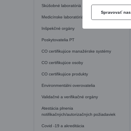
Skúšobné laboratóriá
Spravovať nas
Medicínske laboratóriá
Inšpekčné orgány
Poskytovatelia PT
CO certifikujúce manažérske systémy
CO certifikujúce osoby
CO certifikujúce produkty
Environmentálni overovatelia
Validačné a verifikačné orgány
Atestácia plnenia
notifikačných/autorizačných požiadaviek
Covid -19 a akreditácia