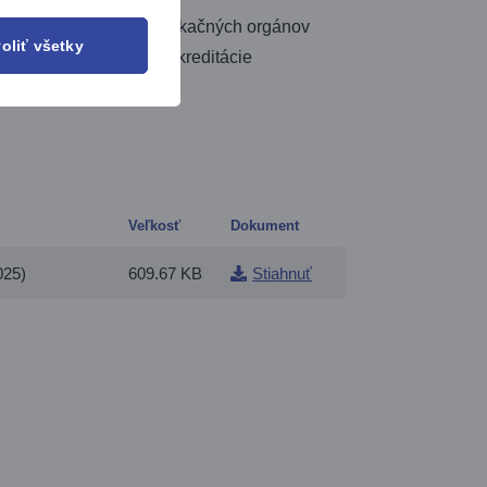
sti akreditácie certifikačných orgánov
oliť všetky
bezpečnosť a v oblasti akreditácie
: FSSC.
Veľkosť
Dokument
025)
609.67 KB
Stiahnuť