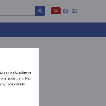
SK
EN
RU
Hľadať
ú sa na skvalitnenie
o jej používaní. Na
žu byť poskytnuté