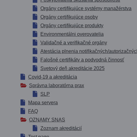
Orgány certifikujúce systémy manažérstva
Orgány certifikujúce osoby
Orgány certifikujúce produkty
Environmentálni overovatelia
Validačné a verifikačné orgány
Atestácia plnenia notifikačných/autorizačný
Falošné certifikáty a podvodná činnosť
Svetový deň akreditácie 2025
Covid-19 a akreditácia
Správna laboratórna prax
SLP
Mapa servera
FAQ
OZNAMY SNAS
Zoznam akreditácií
Test page