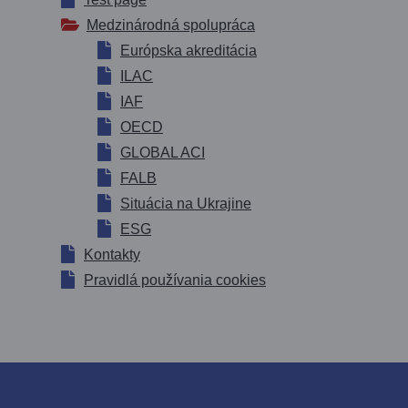
Medzinárodná spolupráca
Európska akreditácia
ILAC
IAF
OECD
GLOBAL ACI
FALB
Situácia na Ukrajine
ESG
Kontakty
Pravidlá používania cookies