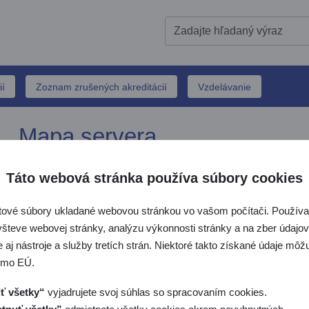
ií
Zoznam zrušených akreditácií
Vzdelávanie
Mapa servera
Táto webová stránka používa súbory cookies
riť / zatvoriť menu - O nás
Zoznam stránok
tové súbory ukladané webovou stránkou vo vašom počítači. Používaj
riť / zatvoriť menu - Akreditácia
všteve webovej stránky, analýzu výkonnosti stránky a na zber údajov 
 aj nástroje a služby tretích strán. Niektoré takto získané údaje mô
riť / zatvoriť menu - SLP
Aktuality
imo EÚ.
O nás - SNAS
riť / zatvoriť menu - Medzinárodná spolupráca
Identifikácia SNAS
ť všetky“
vyjadrujete svoj súhlas so spracovaním cookies.
Vízia a stratégia SNAS