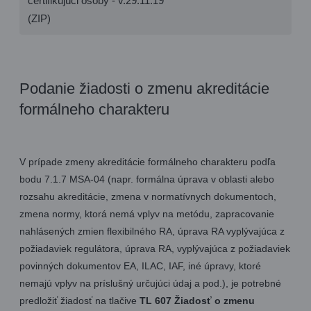
certifikujúci osoby - v.29.11.19
(ZIP)
Podanie žiadosti o zmenu akreditácie
formálneho charakteru
V prípade zmeny akreditácie formálneho charakteru podľa
bodu 7.1.7 MSA-04 (napr. formálna úprava v oblasti alebo
rozsahu akreditácie, zmena v normatívnych dokumentoch,
zmena normy, ktorá nemá vplyv na metódu, zapracovanie
nahlásených zmien flexibilného RA, úprava RA vyplývajúca z
požiadaviek regulátora, úprava RA, vyplývajúca z požiadaviek
povinných dokumentov EA, ILAC, IAF, iné úpravy, ktoré
nemajú vplyv na príslušný určujúci údaj a pod.), je potrebné
predložiť žiadosť na tlačive
TL 607 Žiadosť o zmenu