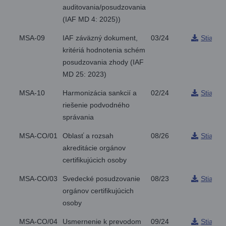
auditovania/posudzovania
(IAF MD 4: 2025))
MSA-09
IAF záväzný dokument,
03/24
Stiahnu
kritériá hodnotenia schém
posudzovania zhody (IAF
MD 25: 2023)
MSA-10
Harmonizácia sankcií a
02/24
Stiahnu
riešenie podvodného
správania
MSA-CO/01
Oblasť a rozsah
08/26
Stiahnu
akreditácie orgánov
certifikujúcich osoby
MSA-CO/03
Svedecké posudzovanie
08/23
Stiahnu
orgánov certifikujúcich
osoby
MSA-CO/04
Usmernenie k prevodom
09/24
Stiahnu