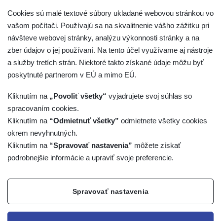
Cookies sú malé textové súbory ukladané webovou stránkou vo
vašom počítači. Používajú sa na skvalitnenie vášho zážitku pri
návšteve webovej stránky, analýzu výkonnosti stránky a na
zber údajov o jej používaní. Na tento účel využívame aj nástroje
a služby tretích strán. Niektoré takto získané údaje môžu byť
poskytnuté partnerom v EÚ a mimo EÚ.
Kliknutím na
„Povoliť všetky“
vyjadrujete svoj súhlas so
spracovaním cookies.
Kliknutím na
“Odmietnuť všetky”
odmietnete všetky cookies
okrem nevyhnutných.
SNAS pri akreditácii orgánov certifikujúcich osoby posudzuje
Kliknutím na
“Spravovať nastavenia”
môžete získať
a potvrdzuje spôsobilosť organizácie vykonávať certifikáciu
podrobnejšie informácie a upraviť svoje preferencie.
osôb podľa požiadaviek definovaných v certifikačných
schémach. Vlastná certifikácia spočíva v overení zhody
Spravovať nastavenia
odbornej spôsobilosti osôb so špecifikovanými požiadavkami.
SNAS pri akreditácii orgánov certifikujúcich osoby posudzuje