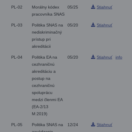
PL-02
Morálny kódex
05/25
Stiahnuť
pracovníka SNAS
PL-03
Politika SNAS na
05/20
Stiahnuť
nediskriminačný
prístup pri
akreditácii
PL-04
Politika EA na
05/20
Stiahnuť
info
cezhraničnú
akreditáciu a
postup na
cezhraničnú
spoluprácu
medzi členmi EA
(EA-2/13
M:2019)
PL-05
Politika SNAS na
12/24
Stiahnuť
zavádzanie