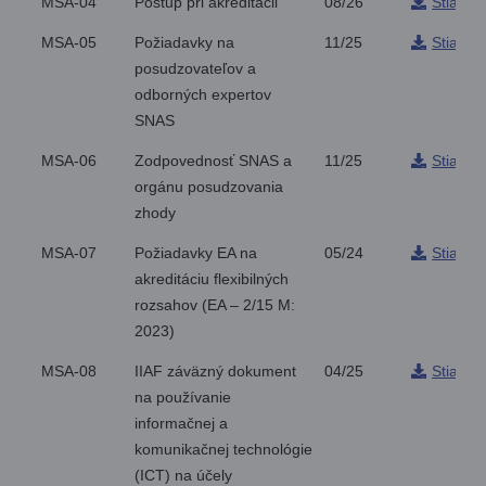
MSA-04
Postup pri akreditácii
08/26
Stiahnu
MSA-05
Požiadavky na
11/25
Stiahnu
posudzovateľov a
odborných expertov
SNAS
MSA-06
Zodpovednosť SNAS a
11/25
Stiahnu
orgánu posudzovania
zhody
MSA-07
Požiadavky EA na
05/24
Stiahnu
akreditáciu flexibilných
rozsahov (EA – 2/15 M:
2023)
MSA-08
IIAF záväzný dokument
04/25
Stiahnu
na používanie
informačnej a
komunikačnej technológie
(ICT) na účely