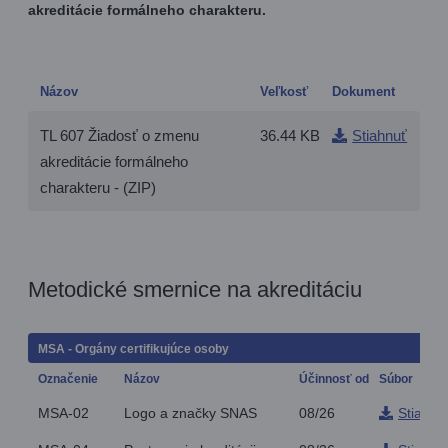
akreditácie formálneho charakteru.
Názov
Veľkosť
Dokument
TL 607 Žiadosť o zmenu
36.44 KB
Stiahnuť
akreditácie formálneho
charakteru - (ZIP)
Metodické smernice na akreditáciu
MSA - Orgány certifikujúce osoby
Označenie
Názov
Účinnosť od
Súbor
MSA-02
Logo a značky SNAS
08/26
Stiahnu