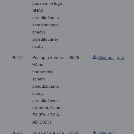
používanie loga
SNAS,
akreditačnej a
kombinovanej
značky
akreditovanej
osoby
PL-18
Postup a kritériá
08/26
Stiahnuť
info
EA na
hodnotenie
schém
posudzovania
zhody
akreditačnými
orgánmi, členmi
EA (EA-1/22 A-
AB: 2023)
PL-22
Politika SNAS na
10/25
Stiahnuť