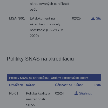
akreditovaných certifikácií
osôb
MSA-N/01
EA dokument na
02/25
Stiahnu
akreditáciu na účely
notifikácie (EA-2/17 M:
2020)
Politiky SNAS na akreditáciu
Politiky SNAS na akreditáciu - Orgány certifikujúce osoby
Označenie
Názov
Účinnosť od
Súbor
Extra
PL-01
Politika kvality a
02/24
Stiahnuť
nestrannosti
SNAS