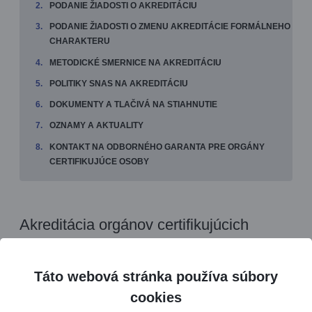
PODANIE ŽIADOSTI O AKREDITÁCIU
PODANIE ŽIADOSTI O ZMENU AKREDITÁCIE FORMÁLNEHO
CHARAKTERU
METODICKÉ SMERNICE NA AKREDITÁCIU
POLITIKY SNAS NA AKREDITÁCIU
DOKUMENTY A TLAČIVÁ NA STIAHNUTIE
OZNAMY A AKTUALITY
KONTAKT NA ODBORNÉHO GARANTA PRE ORGÁNY
CERTIFIKUJÚCE OSOBY
Akreditácia orgánov certifikujúcich
osoby
Táto webová stránka používa súbory
cookies