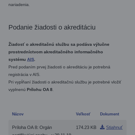
nariadenia.
Podanie žiadosti o akreditáciu
Žiadosť o akreditačnú službu sa podáva výlučne
prostredníctvom akreditačného informačného
systému
AIS
.
Pred podaním prvej žiadosti o akreditáciu je potrebná
registrácia v AIS.
Pri vypĺňaní žiadosti o akreditačnú službu je potrebné vložiť
vyplnenú
Prílohu OA 8
.
Názov
Veľkosť
Dokument
Príloha OA 8: Orgán
174.23 KB
Stiahnuť