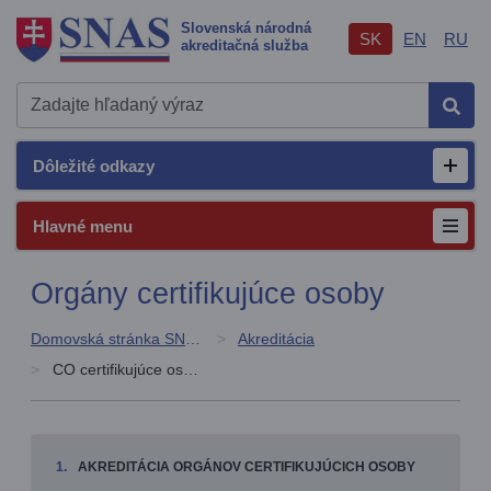
Slovenská národná
SK
EN
RU
akreditačná služba
Hľad
Dôležité odkazy
Otvor
Hlavné menu
Orgány certifikujúce osoby
Domovská stránka SNAS
Akreditácia
CO certifikujúce osoby
AKREDITÁCIA ORGÁNOV CERTIFIKUJÚCICH OSOBY