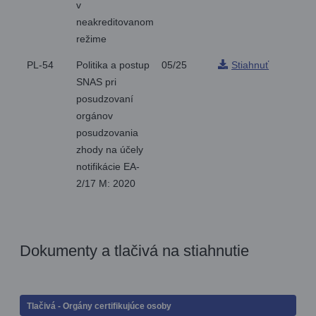
v
neakreditovanom
režime
PL-54
Politika a postup
05/25
Stiahnuť
SNAS pri
posudzovaní
orgánov
posudzovania
zhody na účely
notifikácie EA-
2/17 M: 2020
Dokumenty a tlačivá na stiahnutie
Tlačivá - Orgány certifikujúce osoby