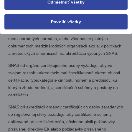
plnenie ustanovení aktuálnej verzie normy ISO/IEC 17024.
Odmietnuť všetky
Požiadavky normy ISO/IEC 17024 musia orgány certifikujúce
osoby usilujúce o potvrdenie spôsobilosti vykonávať
Povoliť všetky
certifikáciu osôb plniť tak, ako je to špecifikované v
príslušných povinných dokumentoch IAF, EA, v
medzinárodných normách, alebo všeobecne platných
dokumentoch medzinárodných organizácií ako aj v politikách
a metodických smerniciach na akreditáciu vydaných SNAS.
SNAS od orgánu certifikujúceho osoby vyžaduje, aby vo
svojom rozsahu akreditácie mal špecifikované okrem oblasti
certifikácie, typu/kategórie činnosti, noriem a predpisov, ku
ktorým zhodu hodnotí, aj certifikačné schémy a postupy na
certifikáciu.
SNAS pri akreditácii orgánov certifikujúcich osoby zaradených
do regulovanej sféry požaduje, aby certifikačné schémy,
aplikované pri certifikácii osôb, dôsledne plnili požiadavky
príslušnej direktívy EK alebo požiadavky príslušného