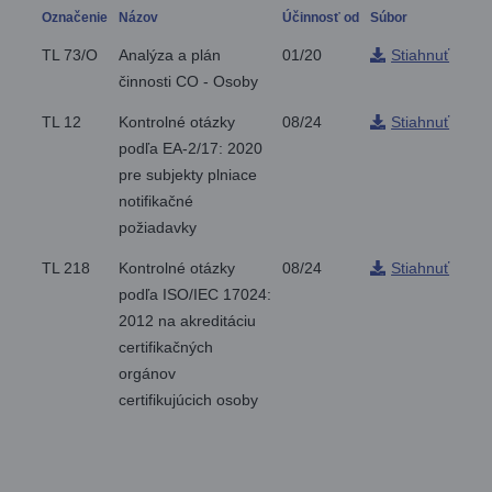
Označenie
Názov
Účinnosť od
Súbor
TL 73/O
Analýza a plán
01/20
Stiahnuť
činnosti CO - Osoby
TL 12
Kontrolné otázky
08/24
Stiahnuť
podľa EA-2/17: 2020
pre subjekty plniace
notifikačné
požiadavky
TL 218
Kontrolné otázky
08/24
Stiahnuť
podľa ISO/IEC 17024:
2012 na akreditáciu
certifikačných
orgánov
certifikujúcich osoby