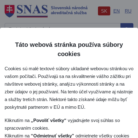
Slovenská národná
SK
EN
RU
akreditačná služba
Hľad
Táto webová stránka používa súbory
Dôležité odkazy
Otvor
cookies
Hlavné menu
Cookies sú malé textové súbory ukladané webovou stránkou vo
vašom počítači. Používajú sa na skvalitnenie vášho zážitku pri
O nás - SNAS
návšteve webovej stránky, analýzu výkonnosti stránky a na
zber údajov o jej používaní. Na tento účel využívame aj nástroje
a služby tretích strán. Niektoré takto získané údaje môžu byť
poskytnuté partnerom v EÚ a mimo EÚ.
Kliknutím na
„Povoliť všetky“
vyjadrujete svoj súhlas so
spracovaním cookies.
Slovenská národná akreditačná služba
Kliknutím na
“Odmietnuť všetky”
odmietnete všetky cookies
P.O. Box 74, Karloveská 63