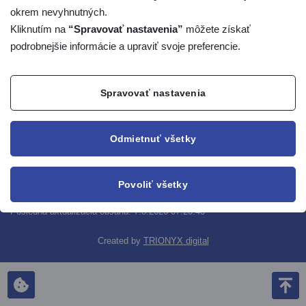
okrem nevyhnutných.
840 00 Bratislava 4
Kliknutím na
“Spravovať nastavenia”
môžete získať
podrobnejšie informácie a upraviť svoje preferencie.
snas@snas.sk
+421 948 349 517
Spravovať nastavenia
Správca obsahu
Technický prevádzkovateľ
Odmietnuť všetky
Technická podpora
Vyhlásenie o prístupnosti
Mapa servera
Povoliť všetky
© 2021 - 2026 Slovenská národná akreditačná služba
Posledná aktualizácia obsahu: 7.8.2026 07:20:46
Created by
TRIONYX digital
Skoč