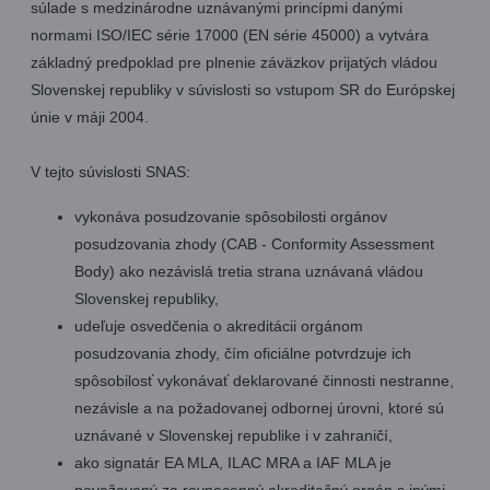
súlade s medzinárodne uznávanými princípmi danými
normami ISO/IEC série 17000 (EN série 45000) a vytvára
základný predpoklad pre plnenie záväzkov prijatých vládou
Slovenskej republiky v súvislosti so vstupom SR do Európskej
únie v máji 2004.
V tejto súvislosti SNAS:
vykonáva posudzovanie spôsobilosti orgánov
posudzovania zhody (CAB - Conformity Assessment
Body) ako nezávislá tretia strana uznávaná vládou
Slovenskej republiky,
udeľuje osvedčenia o akreditácii orgánom
posudzovania zhody, čím oficiálne potvrdzuje ich
spôsobilosť vykonávať deklarované činnosti nestranne,
nezávisle a na požadovanej odbornej úrovni, ktoré sú
uznávané v Slovenskej republike i v zahraničí,
ako signatár EA MLA, ILAC MRA a IAF MLA je
považovaný za rovnocenný akreditačný orgán s inými