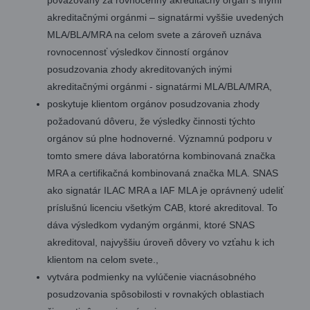
akreditačnými orgánmi – signatármi vyššie uvedených
MLA/BLA/MRA na celom svete a zároveň uznáva
rovnocennosť výsledkov činností orgánov
posudzovania zhody akreditovaných inými
akreditačnými orgánmi - signatármi MLA/BLA/MRA,
poskytuje klientom orgánov posudzovania zhody
požadovanú dôveru, že výsledky činnosti týchto
orgánov sú plne hodnoverné. Významnú podporu v
tomto smere dáva laboratórna kombinovaná značka
MRA a certifikačná kombinovaná značka MLA. SNAS
ako signatár ILAC MRA a IAF MLA je oprávnený udeliť
príslušnú licenciu všetkým CAB, ktoré akreditoval. To
dáva výsledkom vydaným orgánmi, ktoré SNAS
akreditoval, najvyššiu úroveň dôvery vo vzťahu k ich
klientom na celom svete.,
vytvára podmienky na vylúčenie viacnásobného
posudzovania spôsobilosti v rovnakých oblastiach