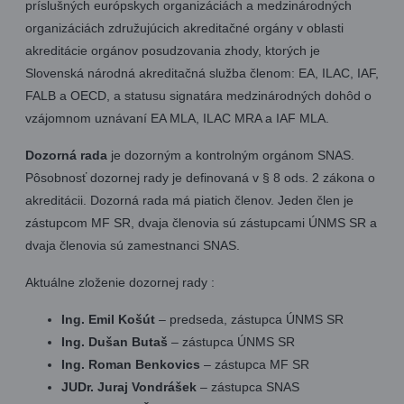
príslušných európskych organizáciách a medzinárodných
organizáciách združujúcich akreditačné orgány v oblasti
akreditácie orgánov posudzovania zhody, ktorých je
Slovenská národná akreditačná služba členom: EA, ILAC, IAF,
FALB a OECD, a statusu signatára medzinárodných dohôd o
vzájomnom uznávaní EA MLA, ILAC MRA a IAF MLA.
Dozorná rada
je dozorným a kontrolným orgánom SNAS.
Pôsobnosť dozornej rady je definovaná v § 8 ods. 2 zákona o
akreditácii. Dozorná rada má piatich členov. Jeden člen je
zástupcom MF SR, dvaja členovia sú zástupcami ÚNMS SR a
dvaja členovia sú zamestnanci SNAS.
Aktuálne zloženie dozornej rady :
Ing. Emil Košút
– predseda, zástupca ÚNMS SR
Ing. Dušan Butaš
– zástupca ÚNMS SR
Ing. Roman Benkovics
– zástupca MF SR
JUDr. Juraj Vondrášek
– zástupca SNAS