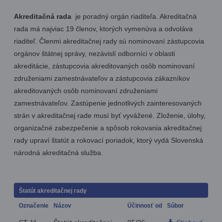
Akreditačná rada
je poradný orgán riaditeľa. Akreditačná
rada má najviac 19 členov, ktorých vymenúva a odvoláva
riaditeľ. Členmi akreditačnej rady sú nominovaní zástupcovia
orgánov štátnej správy, nezávislí odborníci v oblasti
akreditácie, zástupcovia akreditovaných osôb nominovaní
združeniami zamestnávateľov a zástupcovia zákazníkov
akreditovaných osôb nominovaní združeniami
zamestnávateľov. Zastúpenie jednotlivých zainteresovaných
strán v akreditačnej rade musí byť vyvážené. Zloženie, úlohy,
organizačné zabezpečenie a spôsob rokovania akreditačnej
rady upraví štatút a rokovací poriadok, ktorý vydá Slovenská
národná akreditačná služba.
Štatút akreditačnej rady
Označenie
Názov
Účinnosť od
Súbor