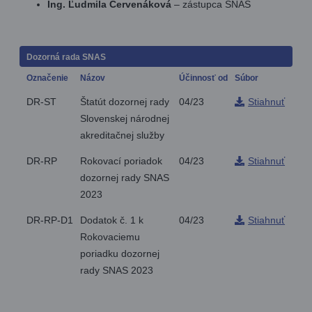
Ing. Ľudmila Červenáková
– zástupca SNAS
Dozorná rada SNAS
Označenie
Názov
Účinnosť od
Súbor
DR-ST
Štatút dozornej rady
04/23
Stiahnuť
Slovenskej národnej
akreditačnej služby
DR-RP
Rokovací poriadok
04/23
Stiahnuť
dozornej rady SNAS
2023
DR-RP-D1
Dodatok č. 1 k
04/23
Stiahnuť
Rokovaciemu
poriadku dozornej
rady SNAS 2023