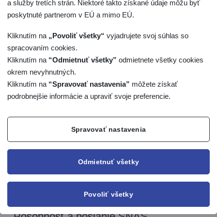
a služby tretích strán. Niektoré takto získané údaje môžu byť
orgánov posudzovania zhody.
poskytnuté partnerom v EÚ a mimo EÚ.
Riaditeľ:
Ing. Štefan Král, PhD.
Kliknutím na
„Povoliť všetky“
vyjadrujete svoj súhlas so
spracovaním cookies.
Kliknutím na
“Odmietnuť všetky”
odmietnete všetky cookies
Členovia vedenia:
okrem nevyhnutných.
Zástupca riaditeľa a manažér kvality:
Ing. Juraj
Kliknutím na
“Spravovať nastavenia”
môžete získať
Randus
podrobnejšie informácie a upraviť svoje preferencie.
Vedúca odboru akreditácie laboratórií,
inšpekčných orgánov a SLP:
RNDr. Lívia Kijovská,
Spravovať nastavenia
PhD.
Vedúci odboru certifikačných orgánov a
overovateľov:
Ing. Jaroslav Remža, PhD.
Odmietnuť všetky
Vedúci odboru ekonomiky a prevádzky:
Ing. Peter
Lovecký
Povoliť všetky
Pôsobnosť a poslanie SNAS