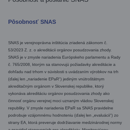
Pôsobnosť SNAS
SNAS je verejnoprávna inštitúcia zriadená zákonom č.
53/2023 Z. z. o akreditácii orgánov posudzovania zhody.
SNAS je v zmysle nariadenia Európskeho parlamentu a Rady
č. 765/2008, ktorým sa stanovujú požiadavky akreditácie a
dohľadu nad trhom v súvislosti s uvádzaním výrobkov na trh
(ďalej len „nariadenie EPaR“) jediným vnútroštátnym
akreditačným orgánom v Slovenskej republike, ktorý
vykonáva akreditáciu orgánov posudzovania zhody ako
činnosť orgánu verejnej moci uznaným vládou Slovenskej
republiky. V zmysle nariadenia EPaR sa SNAS pravidelne
podrobuje vzájomnému hodnoteniu (ďalej len „evaluácii“) zo
strany EA, ktorá preveruje dodržiavanie medzinárodnej normy
a pravidiel stanovených pre akreditáciu. Monitorujúcou