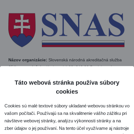
Názov organizácie:
Slovenská národná akreditačná služba
Sídlo organizácie:
Karloveská 63, 840 00 Bratislava 4
Kontakt:
e-mail:
snas@snas.sk
Táto webová stránka používa súbory
web
: www.snas.sk
cookies
Cookies sú malé textové súbory ukladané webovou stránkou vo
vašom počítači. Používajú sa na skvalitnenie vášho zážitku pri
Typ organizácie:
verejnoprávna inštitúcia
návšteve webovej stránky, analýzu výkonnosti stránky a na
zber údajov o jej používaní. Na tento účel využívame aj nástroje
Zriadenie:
zriadená zákonom č. 53/2023 Z. z. o akreditácii