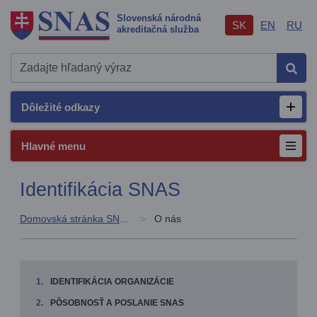
Slovenská národná
SK
EN
RU
akreditačná služba
Hľad
Dôležité odkazy
Otvor
Hlavné menu
Identifikácia SNAS
Domovská stránka SNAS
O nás
IDENTIFIKÁCIA ORGANIZÁCIE
PÔSOBNOSŤ A POSLANIE SNAS