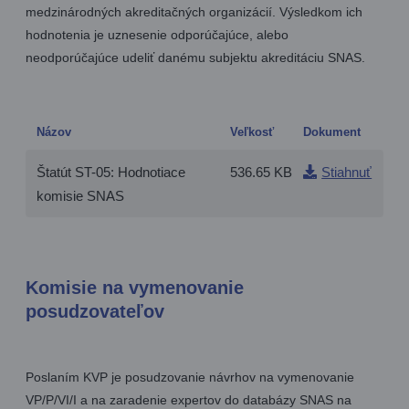
medzinárodných akreditačných organizácií. Výsledkom ich
hodnotenia je uznesenie odporúčajúce, alebo
neodporúčajúce udeliť danému subjektu akreditáciu SNAS.
Názov
Veľkosť
Dokument
Štatút ST-05: Hodnotiace
536.65 KB
Stiahnuť
komisie SNAS
Komisie na vymenovanie
posudzovateľov
Poslaním KVP je posudzovanie návrhov na vymenovanie
VP/P/VI/I a na zaradenie expertov do databázy SNAS na