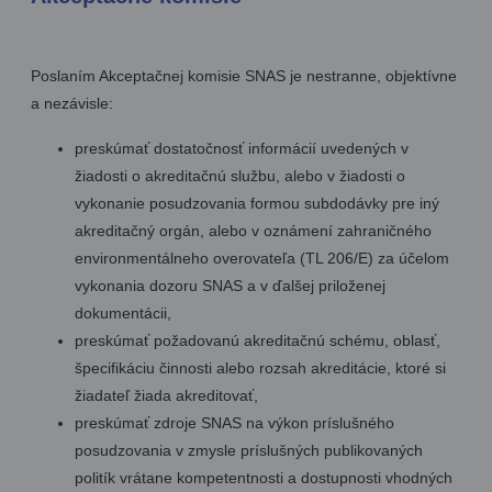
Poslaním Akceptačnej komisie SNAS je nestranne, objektívne
a nezávisle:
preskúmať dostatočnosť informácií uvedených v
žiadosti o akreditačnú službu, alebo v žiadosti o
vykonanie posudzovania formou subdodávky pre iný
akreditačný orgán, alebo v oznámení zahraničného
environmentálneho overovateľa (TL 206/E) za účelom
vykonania dozoru SNAS a v ďalšej priloženej
dokumentácii,
preskúmať požadovanú akreditačnú schému, oblasť,
špecifikáciu činnosti alebo rozsah akreditácie, ktoré si
žiadateľ žiada akreditovať,
preskúmať zdroje SNAS na výkon príslušného
posudzovania v zmysle príslušných publikovaných
politík vrátane kompetentnosti a dostupnosti vhodných