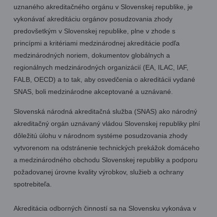
uznaného akreditačného orgánu v Slovenskej republike, je
vykonávať akreditáciu orgánov posudzovania zhody
predovšetkým v Slovenskej republike, plne v zhode s
princípmi a kritériami medzinárodnej akreditácie podľa
medzinárodných noriem, dokumentov globálnych a
regionálnych medzinárodných organizácií (EA, ILAC, IAF,
FALB, OECD) a to tak, aby osvedčenia o akreditácii vydané
SNAS, boli medzinárodne akceptované a uznávané.
Slovenská národná akreditačná služba (SNAS) ako národný
akreditačný orgán uznávaný vládou Slovenskej republiky plní
dôležitú úlohu v národnom systéme posudzovania zhody
vytvorenom na odstránenie technických prekážok domáceho
a medzinárodného obchodu Slovenskej republiky a podporu
požadovanej úrovne kvality výrobkov, služieb a ochrany
spotrebiteľa.
Akreditácia odborných činností sa na Slovensku vykonáva v