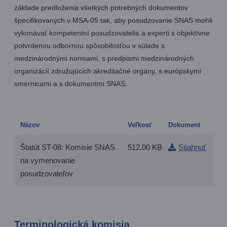
základe predloženia všetkých potrebných dokumentov
špecifikovaných v MSA-05 tak, aby posudzovanie SNAS mohli
vykonávať kompetentní posudzovatelia a experti s objektívne
potvrdenou odbornou spôsobilosťou v súlade s
medzinárodnými normami, s predpismi medzinárodných
organizácií združujúcich akreditačné orgány, s európskymi
smernicami a s dokumentmi SNAS.
Názov
Veľkosť
Dokument
Štatút ST-08: Komisie SNAS
512.00 KB
Stiahnuť
na vymenovanie
posudzovateľov
Terminologická komisia