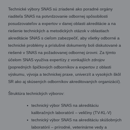
Technické výbory SNAS sú zriadené ako poradné orgány
riaditeľa SNAS na potvrdzovanie odbornej spôsobilosti
posudzovateľov a expertov v danej oblasti akreditácie a na
riešenie technických a metodických otázok v oblastiach
akreditácie SNAS s cieľom zabezpečiť, aby všetky odborné a
technické problémy a príslušné dokumenty boli diskutované a
riešené v SNAS na požadovanej odbornej úrovni.
Za týmto
účelom SNAS využíva expertízy z vonkajších zdrojov
(popredných špičkových odborníkov a expertov z oblasti
výskumu, vývoja a technickej praxe, univerzít a vysokých škôl
SR ako aj skúsených odborníkov akreditovaných organizácií).
Štruktúra technických výborov:
technický výbor SNAS na akreditáciu
kalibračných laboratórií – veličiny (TV-KL-V)
technický výbor SNAS na akreditáciu skúšobných
laboratórií – prírodné, veterinárne vedy a