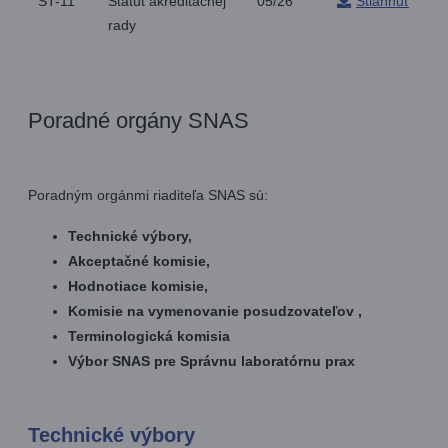
ST-11
Štatút akreditačnej
05/26
Stiahnuť
rady
Poradné orgány SNAS
Poradným orgánmi riaditeľa SNAS sú:
Technické výbory,
Akceptačné komisie,
Hodnotiace komisie,
Komisie na vymenovanie posudzovateľov ,
Terminologická komisia
Výbor SNAS pre Správnu laboratórnu prax
Technické výbory