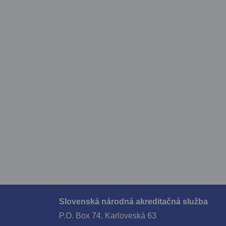
Slovenská národná akreditačná služba
P.O. Box 74, Karloveská 63