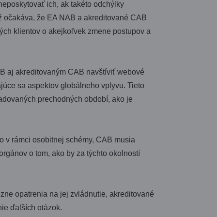
neposkytovať ich, ak takéto odchýlky
tiež očakáva, že EA NAB a akreditované CAB
tých klientov o akejkoľvek zmene postupov a
AB aj akreditovaným CAB navštíviť webové
ajúce sa aspektov globálneho vplyvu. Tieto
ožadovaných prechodných období, ako je
ebo v rámci osobitnej schémy, CAB musia
orgánov o tom, ako by za týchto okolností
ôzne opatrenia na jej zvládnutie, akreditované
ie ďalších otázok.