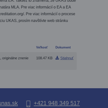
 člena EA. Taktiež to znamená, že UKAS bude
natára MLA. Pre viac informácií o EA a EA
ditation.org/. Pre viac informácií o procese
ciu UKAS, prosím navštívte web stránku
Veľkosť
Dokument
 originálne znenie
108.47 KB
Stiahnuť
nas.sk
+421 948 349 517