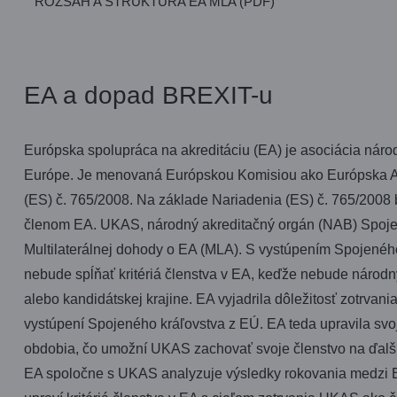
ROZSAH A ŠTRUKTÚRA EA MLA (PDF)
EA a dopad BREXIT-u
Európska spolupráca na akreditáciu (EA) je asociácia nár
Európe. Je menovaná Európskou Komisiou ako Európska Akr
(ES) č. 765/2008. Na základe Nariadenia (ES) č. 765/2008 
členom EA. UKAS, národný akreditačný orgán (NAB) Spojen
Multilaterálnej dohody o EA (MLA). S vystúpením Spojenéh
nebude spĺňať kritériá členstva v EA, keďže nebude národ
alebo kandidátskej krajine. EA vyjadrila dôležitosť zotrvan
vystúpení Spojeného kráľovstva z EÚ. EA teda upravila sv
obdobia, čo umožní UKAS zachovať svoje členstvo na ďalš
EA spoločne s UKAS analyzuje výsledky rokovania medzi 