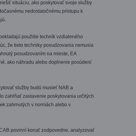
iešiť situáciu, ako poskytovať svoje služby
k dočasnému nedostatočnému prístupu k
jú.
dpokladajú použitie techník vzdialeného
c, že tieto techniky posudzovania nemusia
iahnutý posudzovaním na mieste, EA
bné, ako náhradu alebo doplnenie posúdení
skytovať služby budú musieť NAB a
lo zahŕňať zastavenie poskytovania určitých
iek zahrnutých v normách alebo v
né CAB povinní konať zodpovedne, analyzovať