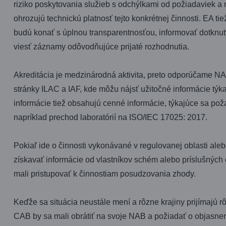
riziko poskytovania služieb s odchýlkami od požiadaviek a 
ohrozujú technickú platnosť tejto konkrétnej činnosti. EA 
budú konať s úplnou transparentnosťou, informovať dotknu
viesť záznamy odôvodňujúce prijaté rozhodnutia.
Akreditácia je medzinárodná aktivita, preto odporúčame N
stránky ILAC a IAF, kde môžu nájsť užitočné informácie týk
informácie tiež obsahujú cenné informácie, týkajúce sa p
napríklad prechod laboratórií na ISO/IEC 17025: 2017.
Pokiaľ ide o činnosti vykonávané v regulovanej oblasti al
získavať informácie od vlastníkov schém alebo príslušných 
mali pristupovať k činnostiam posudzovania zhody.
Keďže sa situácia neustále mení a rôzne krajiny prijímajú r
CAB by sa mali obrátiť na svoje NAB a požiadať o objasnen