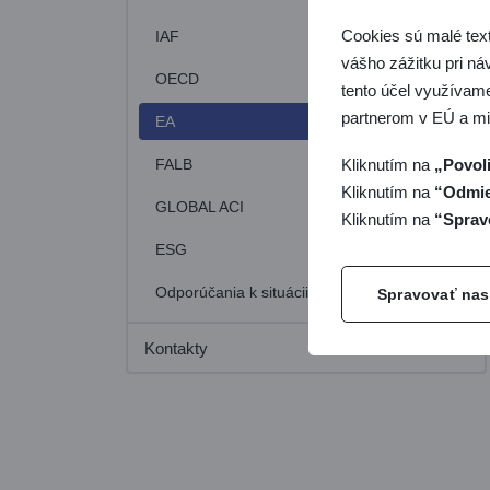
Cookies sú malé tex
IAF
vášho zážitku pri ná
OECD
tento účel využívame
partnerom v EÚ a m
EA
FALB
Kliknutím na
„Povoli
Kliknutím na
“Odmie
GLOBAL ACI
Kliknutím na
“Sprav
ESG
Odporúčania k situácii na Ukrajine
Spravovať nas
Kontakty