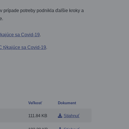
v prípade potreby podnikla ďalšie kroky a
e.
týkajúce sa Covid-19
.
AC týkajúce sa Covid-19
.
Veľkosť
Dokument
111.84 KB
Stiahnuť