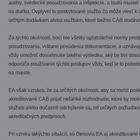
audity, svedecké posudzovania a inšpekcie, a budú musieť r
na diaľku. Ovplyvní to poskytované služby čo môže viesť 
určitým dodávkam alebo službám, ktoré bežne CAB dodáva
Za týchto okolností, hoci nie všetky uplatniteľné normy pre
posudzovania, vrátane posúdenia dokumentácie, a uznávajú
vždy umožniť dosiahnutie takého výsledku, aký by bol dos
odporúča používanie týchto postupov vždy, keď je to potre
na mieste.
EA však uznáva, že za určitých okolností, aby sa mohli po
akreditované CAB prijať neľahké rozhodnutie, ktoré by moh
služieb alebo dočasné odchýlenie sa, od určitých požiadav
akreditačných predpisoch.
Pri vzniku takýchto situácií, sú členovia EA aj akreditova