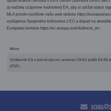
upraví kritériá členstva v EA s cieľom zotrvania UKAS ako
aj naďalej vzájomne hodnotený EA, aby si udržal status sig
MLA prosím navštívte našu web stránku https://europeanaccre
vystúpenia Spojeného kráľovstva z EÚ a dopad na akreditá
Európskej komisie https://ec.europa.eu/info/brexit_en .
Názov
Vyhlásenie EA o pokračujúcom uznávaní UKAS podľa EA ​​MLA,
(PDF)
snas@s