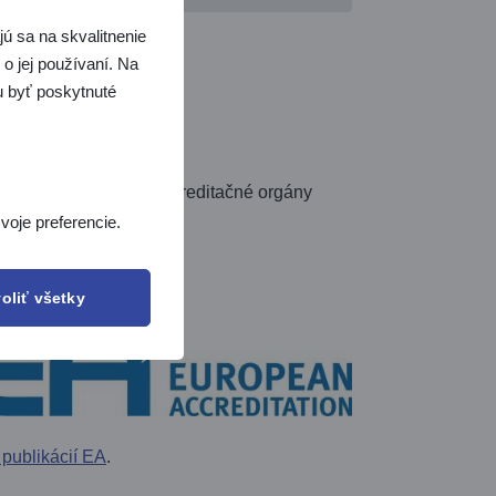
ú sa na skvalitnenie
o jej používaní. Na
žu byť poskytnuté
pe združuje národné akreditačné orgány
voje preferencie.
.
oliť všetky
publikácií EA
.