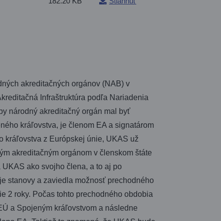
182.20 KB
Stiahnuť
odných akreditačných orgánov (NAB) v
editačná Infraštruktúra podľa Nariadenia
by národný akreditačný orgán mal byť
ého kráľovstva, je členom EA a signatárom
o kráľovstva z Európskej únie, UKAS už
ným akreditačným orgánom v členskom štáte
ia UKAS ako svojho člena, a to aj po
oje stanovy a zaviedla možnosť prechodného
ie 2 roky. Počas tohto prechodného obdobia
EÚ a Spojeným kráľovstvom a následne