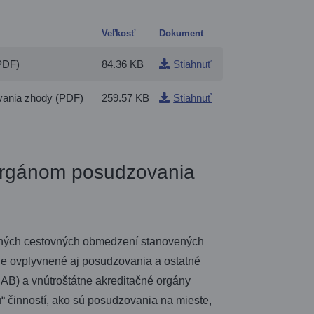
Veľkosť
Dokument
PDF)
84.36 KB
Stiahnuť
vania zhody (PDF)
259.57 KB
Stiahnuť
orgánom posudzovania
dných cestovných obmedzení stanovených
zne ovplyvnené aj posudzovania a ostatné
AB) a vnútroštátne akreditačné orgány
tu“ činností, ako sú posudzovania na mieste,