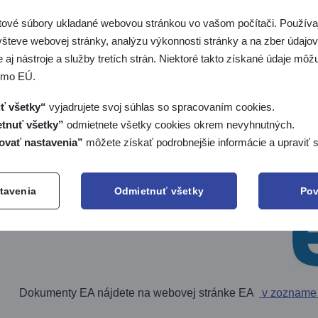
tové súbory ukladané webovou stránkou vo vašom počítači. Používaj
všteve webovej stránky, analýzu výkonnosti stránky a na zber údajov 
Členstvo v EA
 aj nástroje a služby tretích strán. Niektoré takto získané údaje mô
imo EÚ.
SNAS JE RIADNYM ČLENOM:
ť všetky“
vyjadrujete svoj súhlas so spracovaním cookies.
EA
od roku 1998. Táto regionálna organizácia v Euró
tnuť všetky”
odmietnete všetky cookies okrem nevyhnutných.
ovať nastavenia”
môžete získať podrobnejšie informácie a upraviť s
krajín EU, EFTA alebo kandidátskych krajín EU.
Aktuálny zoznam členov
je dostupný na stránkach EA
tavenia
Odmietnuť všetky
Pov
Dokumenty EA
Dokumenty EA nájdete na webovej stránke EA
v zozname 