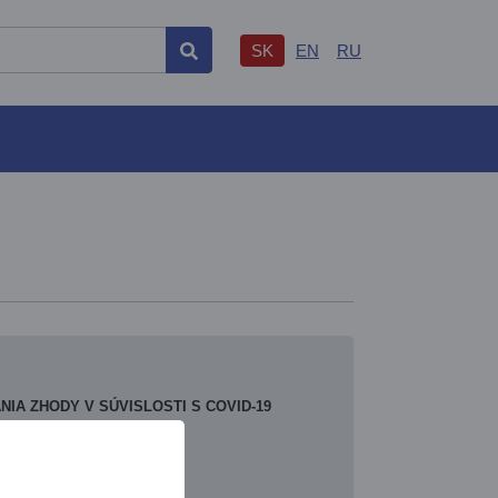
SK
EN
RU
Hľadať
A ZHODY V SÚVISLOSTI S COVID-19