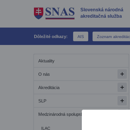
Slovenská národná
akreditačná služba
Dôležité odkazy
AIS
Zoznam akreditác
Aktuality
O nás
Otvo
Akreditácia
Otvo
SLP
Otvo
Medzinárodná spolupráca
Otvo
ILAC