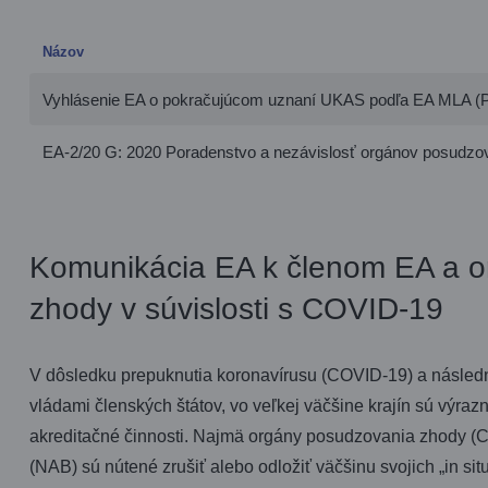
Názov
Vyhlásenie EA o pokračujúcom uznaní UKAS podľa EA MLA (
EA-2/20 G: 2020 Poradenstvo a nezávislosť orgánov posudzo
Komunikácia EA k členom EA a 
zhody v súvislosti s COVID-19
V dôsledku prepuknutia koronavírusu (COVID-19) a násle
vládami členských štátov, vo veľkej väčšine krajín sú výra
akreditačné činnosti. Najmä orgány posudzovania zhody (C
(NAB) sú nútené zrušiť alebo odložiť väčšinu svojich „in si