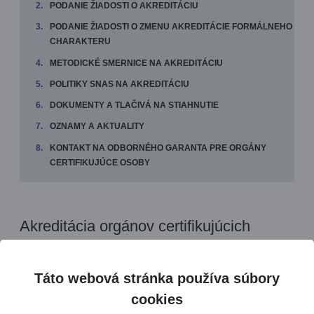
PODANIE ŽIADOSTI O AKREDITÁCIU
PODANIE ŽIADOSTI O ZMENU AKREDITÁCIE FORMÁLNEHO
CHARAKTERU
METODICKÉ SMERNICE NA AKREDITÁCIU
POLITIKY SNAS NA AKREDITÁCIU
DOKUMENTY A TLAČIVÁ NA STIAHNUTIE
OZNAMY A AKTUALITY
KONTAKT NA ODBORNÉHO GARANTA PRE ORGÁNY
CERTIFIKUJÚCE OSOBY
Akreditácia orgánov certifikujúcich
osoby
Táto webová stránka používa súbory
cookies