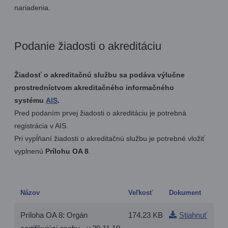
nariadenia.
Podanie žiadosti o akreditáciu
Žiadosť o akreditačnú službu sa podáva výlučne
prostredníctvom akreditačného informačného
systému
AIS
.
Pred podaním prvej žiadosti o akreditáciu je potrebná
registrácia v AIS.
Pri vypĺňaní žiadosti o akreditačnú službu je potrebné vložiť
vyplnenú
Prílohu OA 8
.
Názov
Veľkosť
Dokument
Príloha OA 8: Orgán
174.23 KB
Stiahnuť