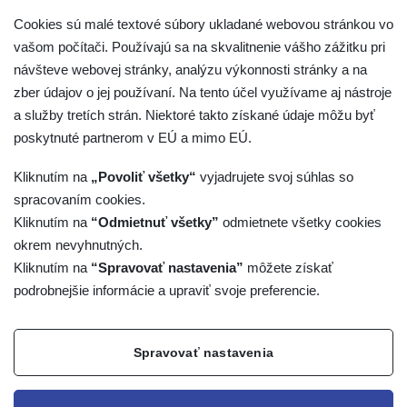
Cookies sú malé textové súbory ukladané webovou stránkou vo
vašom počítači. Používajú sa na skvalitnenie vášho zážitku pri
návšteve webovej stránky, analýzu výkonnosti stránky a na
zber údajov o jej používaní. Na tento účel využívame aj nástroje
a služby tretích strán. Niektoré takto získané údaje môžu byť
poskytnuté partnerom v EÚ a mimo EÚ.
Kliknutím na
„Povoliť všetky“
vyjadrujete svoj súhlas so
spracovaním cookies.
Kliknutím na
“Odmietnuť všetky”
odmietnete všetky cookies
okrem nevyhnutných.
SNAS pri akreditácii orgánov certifikujúcich osoby posudzuje
Kliknutím na
“Spravovať nastavenia”
môžete získať
a potvrdzuje spôsobilosť organizácie vykonávať certifikáciu
podrobnejšie informácie a upraviť svoje preferencie.
osôb podľa požiadaviek definovaných v certifikačných
schémach. Vlastná certifikácia spočíva v overení zhody
Spravovať nastavenia
odbornej spôsobilosti osôb so špecifikovanými požiadavkami.
SNAS pri akreditácii orgánov certifikujúcich osoby posudzuje