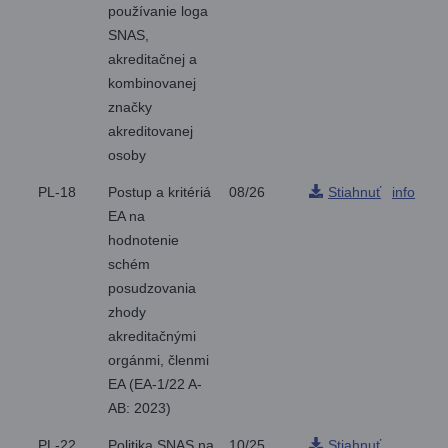
používanie loga
SNAS,
akreditačnej a
kombinovanej
značky
akreditovanej
osoby
PL-18
Postup a kritériá
08/26
Stiahnuť
info
EA na
hodnotenie
schém
posudzovania
zhody
akreditačnými
orgánmi, členmi
EA (EA-1/22 A-
AB: 2023)
PL-22
Politika SNAS na
10/25
Stiahnuť