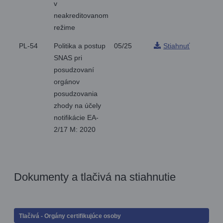
v
neakreditovanom
režime
PL-54
Politika a postup
05/25
Stiahnuť
SNAS pri
posudzovaní
orgánov
posudzovania
zhody na účely
notifikácie EA-
2/17 M: 2020
Dokumenty a tlačivá na stiahnutie
Tlačivá - Orgány certifikujúce osoby