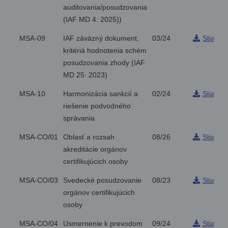
auditovania/posudzovania
(IAF MD 4: 2025))
MSA-09
IAF záväzný dokument,
03/24
Stiahnu
kritériá hodnotenia schém
posudzovania zhody (IAF
MD 25: 2023)
MSA-10
Harmonizácia sankcií a
02/24
Stiahnu
riešenie podvodného
správania
MSA-CO/01
Oblasť a rozsah
08/26
Stiahnu
akreditácie orgánov
certifikujúcich osoby
MSA-CO/03
Svedecké posudzovanie
08/23
Stiahnu
orgánov certifikujúcich
osoby
MSA-CO/04
Usmernenie k prevodom
09/24
Stiahnu