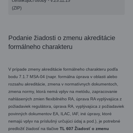
certifikujúci osoby - v.29.11.19
(ZIP)
Podanie žiadosti o zmenu akreditácie
formálneho charakteru
V prípade zmeny akreditácie formálneho charakteru podľa
bodu 7.1.7 MSA-04 (napr. formálna úprava v oblasti alebo
rozsahu akreditácie, zmena v normatívnych dokumentoch,
zmena normy, ktorá nemá vplyv na metódu, zapracovanie
nahlásených zmien flexibilného RA, úprava RA vyplývajúca z
požiadaviek regulátora, úprava RA, vyplývajúca z požiadaviek
povinných dokumentov EA, ILAC, IAF, iné úpravy, ktoré
nemajú vplyv na príslušný určujúci údaj a pod.), je potrebné
predložiť žiadosť na tlačive
TL 607 Žiadosť o zmenu