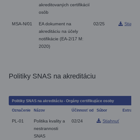
akreditovaných certifikácií
osôb
MSA-N/01
EA dokument na
02/25
Stiahnu
akreditáciu na účely
notifikácie (EA-2/17 M:
2020)
Politiky SNAS na akreditáciu
Politiky SNAS na akreditáciu - Orgány certifikujúce osoby
Označenie
Názov
Účinnosť od
Súbor
Extra
PL-01
Politika kvality a
02/24
Stiahnuť
nestrannosti
SNAS