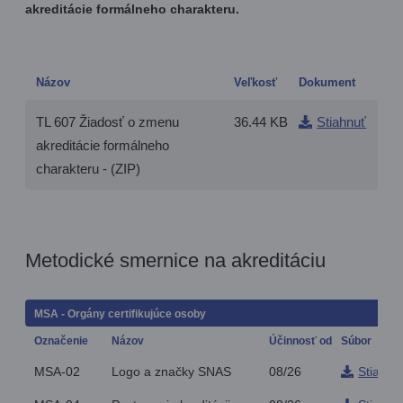
akreditácie formálneho charakteru.
Názov
Veľkosť
Dokument
TL 607 Žiadosť o zmenu
36.44 KB
Stiahnuť
akreditácie formálneho
charakteru - (ZIP)
Metodické smernice na akreditáciu
MSA - Orgány certifikujúce osoby
Označenie
Názov
Účinnosť od
Súbor
MSA-02
Logo a značky SNAS
08/26
Stiahnu