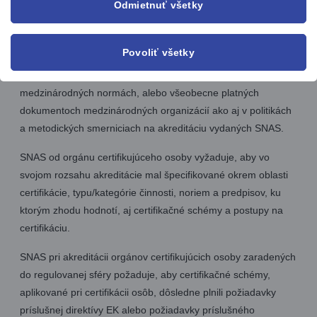
plnenie ustanovení aktuálnej verzie normy ISO/IEC 17024.
Odmietnuť všetky
Požiadavky normy ISO/IEC 17024 musia orgány certifikujúce
osoby usilujúce o potvrdenie spôsobilosti vykonávať
Povoliť všetky
certifikáciu osôb plniť tak, ako je to špecifikované v
príslušných povinných dokumentoch IAF, EA, v
medzinárodných normách, alebo všeobecne platných
dokumentoch medzinárodných organizácií ako aj v politikách
a metodických smerniciach na akreditáciu vydaných SNAS.
SNAS od orgánu certifikujúceho osoby vyžaduje, aby vo
svojom rozsahu akreditácie mal špecifikované okrem oblasti
certifikácie, typu/kategórie činnosti, noriem a predpisov, ku
ktorým zhodu hodnotí, aj certifikačné schémy a postupy na
certifikáciu.
SNAS pri akreditácii orgánov certifikujúcich osoby zaradených
do regulovanej sféry požaduje, aby certifikačné schémy,
aplikované pri certifikácii osôb, dôsledne plnili požiadavky
príslušnej direktívy EK alebo požiadavky príslušného