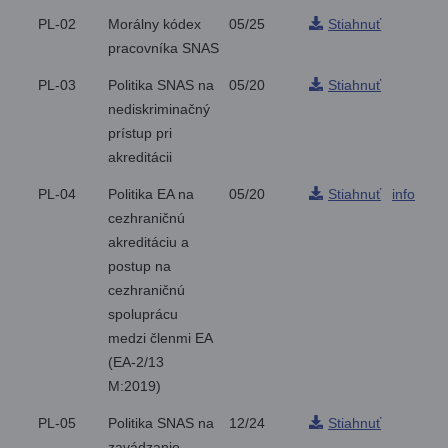
PL-02
Morálny kódex
05/25
Stiahnuť
pracovníka SNAS
PL-03
Politika SNAS na
05/20
Stiahnuť
nediskriminačný
prístup pri
akreditácii
PL-04
Politika EA na
05/20
Stiahnuť
info
cezhraničnú
akreditáciu a
postup na
cezhraničnú
spoluprácu
medzi členmi EA
(EA-2/13
M:2019)
PL-05
Politika SNAS na
12/24
Stiahnuť
zavádzanie