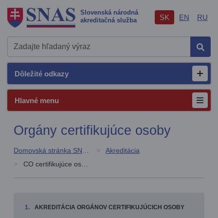
Slovenská národná
SK
EN
RU
akreditačná služba
Hľad
Dôležité odkazy
Otvor
Hlavné menu
Orgány certifikujúce osoby
Domovská stránka SNAS
Akreditácia
CO certifikujúce osoby
AKREDITÁCIA ORGÁNOV CERTIFIKUJÚCICH OSOBY