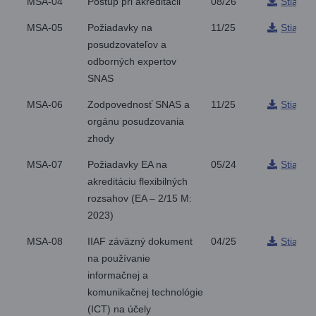
MSA-04
Postup pri akreditácii
08/26
Stiahnu
MSA-05
Požiadavky na
11/25
Stiahnu
posudzovateľov a
odborných expertov
SNAS
MSA-06
Zodpovednosť SNAS a
11/25
Stiahnu
orgánu posudzovania
zhody
MSA-07
Požiadavky EA na
05/24
Stiahnu
akreditáciu flexibilných
rozsahov (EA – 2/15 M:
2023)
MSA-08
IIAF záväzný dokument
04/25
Stiahnu
na používanie
informačnej a
komunikačnej technológie
(ICT) na účely