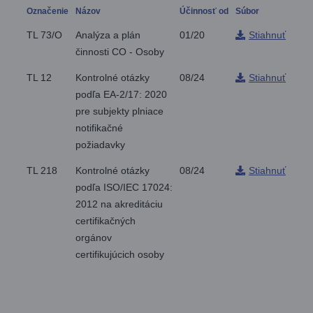
Označenie
Názov
Účinnosť od
Súbor
TL 73/O
Analýza a plán
01/20
Stiahnuť
činnosti CO - Osoby
TL 12
Kontrolné otázky
08/24
Stiahnuť
podľa EA-2/17: 2020
pre subjekty plniace
notifikačné
požiadavky
TL 218
Kontrolné otázky
08/24
Stiahnuť
podľa ISO/IEC 17024:
2012 na akreditáciu
certifikačných
orgánov
certifikujúcich osoby